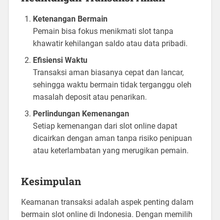
Ketenangan Bermain
Pemain bisa fokus menikmati slot tanpa
khawatir kehilangan saldo atau data pribadi.
Efisiensi Waktu
Transaksi aman biasanya cepat dan lancar,
sehingga waktu bermain tidak terganggu oleh
masalah deposit atau penarikan.
Perlindungan Kemenangan
Setiap kemenangan dari slot online dapat
dicairkan dengan aman tanpa risiko penipuan
atau keterlambatan yang merugikan pemain.
Kesimpulan
Keamanan transaksi adalah aspek penting dalam
bermain slot online di Indonesia. Dengan memilih