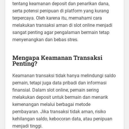
tentang keamanan deposit dan penarikan dana,
serta potensi penipuan di platform yang kurang
terpercaya. Oleh karena itu, memahami cara
melakukan transaksi aman di slot online menjadi
sangat penting agar pengalaman bermain tetap
menyenangkan dan bebas stres.
Mengapa Keamanan Transaksi
Penting?
Keamanan transaksi tidak hanya melindungi saldo
pemain, tetapi juga data pribadi dan informasi
finansial. Dalam slot online, pemain sering
melakukan deposit untuk bermain dan menarik
kemenangan melalui berbagai metode
pembayaran. Jika transaksi tidak aman, risiko
kehilangan saldo, kebocoran data, atau penipuan
menjadi tinggi.