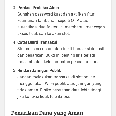
Periksa Proteksi Akun
Gunakan password kuat dan aktifkan fitur
keamanan tambahan seperti OTP atau
autentikasi dua faktor. Ini membantu mencegah
akses tidak sah ke akun slot.
Catat Bukti Transaksi
Simpan screenshot atau bukti transaksi deposit
dan penarikan. Bukti ini penting jika terjadi
masalah atau keterlambatan pencairan dana.
Hindari Jaringan Publik
Jangan melakukan transaksi di slot online
menggunakan Wi-Fi publik atau jaringan yang
tidak aman. Risiko peretasan data lebih tinggi
jika koneksi tidak terenkripsi.
Penarikan Dana yang Aman