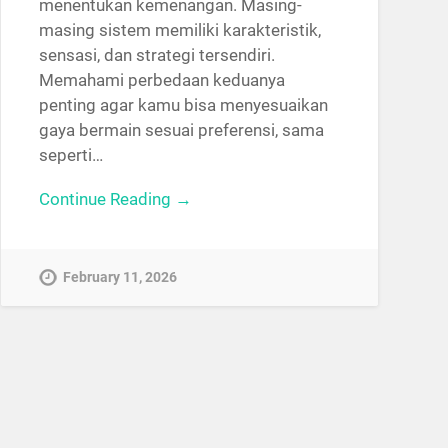
menentukan kemenangan. Masing-
masing sistem memiliki karakteristik,
sensasi, dan strategi tersendiri.
Memahami perbedaan keduanya
penting agar kamu bisa menyesuaikan
gaya bermain sesuai preferensi, sama
seperti…
Continue Reading →
February 11, 2026