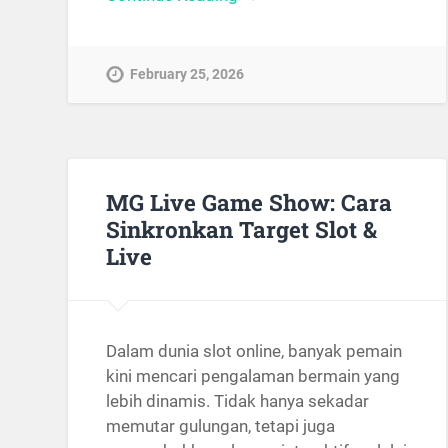
February 25, 2026
MG Live Game Show: Cara
Sinkronkan Target Slot &
Live
Dalam dunia slot online, banyak pemain
kini mencari pengalaman bermain yang
lebih dinamis. Tidak hanya sekadar
memutar gulungan, tetapi juga