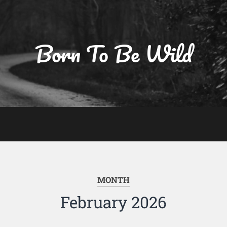
Born To Be Wild
MONTH
February 2026