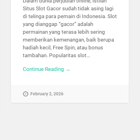
Dalam dunia perjudian online, istilah
Situs Slot Gacor sudah tidak asing lagi
di telinga para pemain di Indonesia. Slot
yang dianggap “gacor” adalah
permainan yang terasa lebih sering
memberikan kemenangan, baik berupa
hadiah kecil, Free Spin, atau bonus
tambahan. Popularitas slot…
Continue Reading →
February 2, 2026