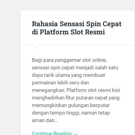
Rahasia Sensasi Spin Cepat
di Platform Slot Resmi
Bagi para penggemar slot online,
sensasi spin cepat menjadi salah satu
daya tarik utama yang membuat
permainan lebih seru dan
menegangkan. Platform slot resmi kini
menghadirkan fitur putaran cepat yang
memungkinkan gulungan berputar
dengan tempo tinggi, namun tetap
aman dan…
Continue Reading →