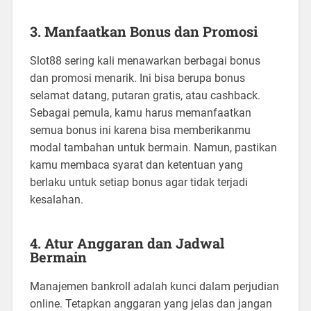
3.
Manfaatkan Bonus dan Promosi
Slot88 sering kali menawarkan berbagai bonus
dan promosi menarik. Ini bisa berupa bonus
selamat datang, putaran gratis, atau cashback.
Sebagai pemula, kamu harus memanfaatkan
semua bonus ini karena bisa memberikanmu
modal tambahan untuk bermain. Namun, pastikan
kamu membaca syarat dan ketentuan yang
berlaku untuk setiap bonus agar tidak terjadi
kesalahan.
4.
Atur Anggaran dan Jadwal
Bermain
Manajemen bankroll adalah kunci dalam perjudian
online. Tetapkan anggaran yang jelas dan jangan