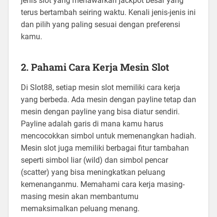
jenis slot yang menawarkan jackpot besar yang
terus bertambah seiring waktu. Kenali jenis-jenis ini
dan pilih yang paling sesuai dengan preferensi
kamu.
2.
Pahami Cara Kerja Mesin Slot
Di Slot88, setiap mesin slot memiliki cara kerja
yang berbeda. Ada mesin dengan payline tetap dan
mesin dengan payline yang bisa diatur sendiri.
Payline adalah garis di mana kamu harus
mencocokkan simbol untuk memenangkan hadiah.
Mesin slot juga memiliki berbagai fitur tambahan
seperti simbol liar (wild) dan simbol pencar
(scatter) yang bisa meningkatkan peluang
kemenanganmu. Memahami cara kerja masing-
masing mesin akan membantumu
memaksimalkan peluang menang.