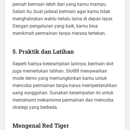
pernah bermain lebih dari yang kamu mampu.
Selain itu, buat jadwal bermain agar kamu tidak
menghabiskan waktu terlalu lama di depan layar.
Dengan pengaturan yang baik, kamu bisa
menikmati permainan tanpa merasa tertekan.
5.
Praktik dan Latihan
Seperti halnya keterampilan lainnya, bermain slot
juga memerlukan latihan. Slot88 menawarkan
mode demo yang memungkinkan kamu untuk
mencoba permainan tanpa harus mempertaruhkan
uang sungguhan. Gunakan kesempatan ini untuk
memahami mekanisme permainan dan mencoba
strategi yang berbeda.
Mengenal Red Tiger