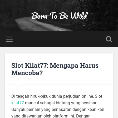
Born To Be Wild
Slot Kilat77: Mengapa Harus
Mencoba?
Di tengah hiruk-pikuk dunia perjudian online, Slot
kilat77
muncul sebagai bintang yang bersinar.
Banyak pemain yang penasaran dengan keunikan
yang ditawarkan oleh platform ini. Dengan