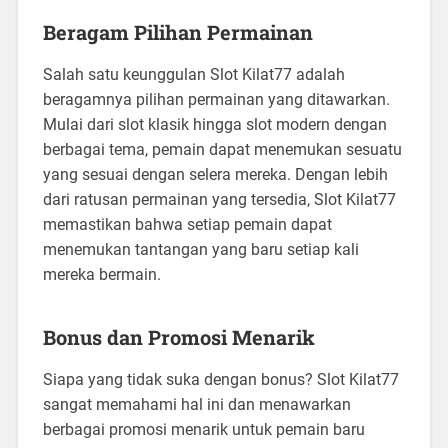
Beragam Pilihan Permainan
Salah satu keunggulan Slot Kilat77 adalah
beragamnya pilihan permainan yang ditawarkan.
Mulai dari slot klasik hingga slot modern dengan
berbagai tema, pemain dapat menemukan sesuatu
yang sesuai dengan selera mereka. Dengan lebih
dari ratusan permainan yang tersedia, Slot Kilat77
memastikan bahwa setiap pemain dapat
menemukan tantangan yang baru setiap kali
mereka bermain.
Bonus dan Promosi Menarik
Siapa yang tidak suka dengan bonus? Slot Kilat77
sangat memahami hal ini dan menawarkan
berbagai promosi menarik untuk pemain baru