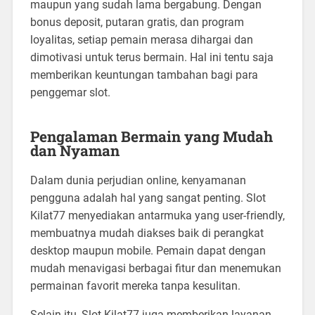
maupun yang sudah lama bergabung. Dengan
bonus deposit, putaran gratis, dan program
loyalitas, setiap pemain merasa dihargai dan
dimotivasi untuk terus bermain. Hal ini tentu saja
memberikan keuntungan tambahan bagi para
penggemar slot.
Pengalaman Bermain yang Mudah
dan Nyaman
Dalam dunia perjudian online, kenyamanan
pengguna adalah hal yang sangat penting. Slot
Kilat77 menyediakan antarmuka yang user-friendly,
membuatnya mudah diakses baik di perangkat
desktop maupun mobile. Pemain dapat dengan
mudah menavigasi berbagai fitur dan menemukan
permainan favorit mereka tanpa kesulitan.
Selain itu, Slot Kilat77 juga memberikan layanan