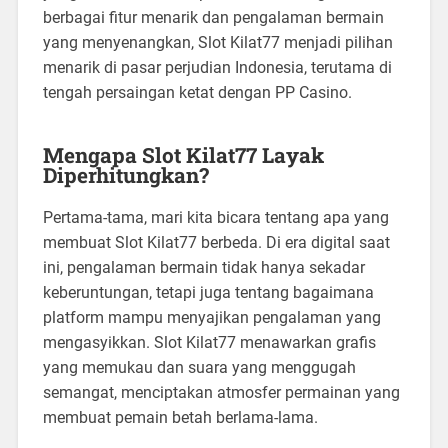
berbagai fitur menarik dan pengalaman bermain
yang menyenangkan, Slot Kilat77 menjadi pilihan
menarik di pasar perjudian Indonesia, terutama di
tengah persaingan ketat dengan PP Casino.
Mengapa Slot Kilat77 Layak
Diperhitungkan?
Pertama-tama, mari kita bicara tentang apa yang
membuat Slot Kilat77 berbeda. Di era digital saat
ini, pengalaman bermain tidak hanya sekadar
keberuntungan, tetapi juga tentang bagaimana
platform mampu menyajikan pengalaman yang
mengasyikkan. Slot Kilat77 menawarkan grafis
yang memukau dan suara yang menggugah
semangat, menciptakan atmosfer permainan yang
membuat pemain betah berlama-lama.