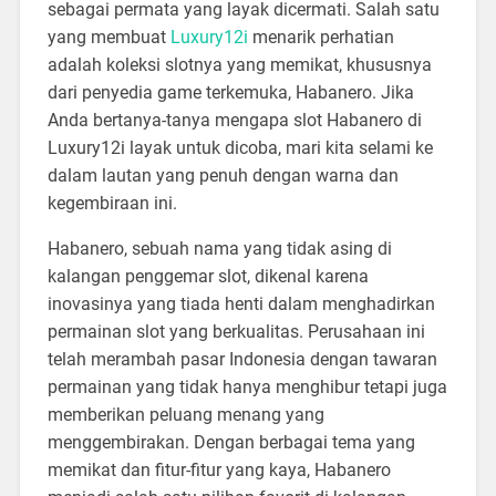
sebagai permata yang layak dicermati. Salah satu
yang membuat
Luxury12i
menarik perhatian
adalah koleksi slotnya yang memikat, khususnya
dari penyedia game terkemuka, Habanero. Jika
Anda bertanya-tanya mengapa slot Habanero di
Luxury12i layak untuk dicoba, mari kita selami ke
dalam lautan yang penuh dengan warna dan
kegembiraan ini.
Habanero, sebuah nama yang tidak asing di
kalangan penggemar slot, dikenal karena
inovasinya yang tiada henti dalam menghadirkan
permainan slot yang berkualitas. Perusahaan ini
telah merambah pasar Indonesia dengan tawaran
permainan yang tidak hanya menghibur tetapi juga
memberikan peluang menang yang
menggembirakan. Dengan berbagai tema yang
memikat dan fitur-fitur yang kaya, Habanero