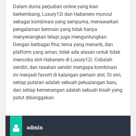
Dalam dunia perjudian online yang kian
berkembang, Luxury12i dan Habanero muncul
sebagai kombinasi yang sempurna, menawarkan
pengalaman bermain yang tidak hanya
menyenangkan tetapi juga menguntungkan.
Dengan berbagai fitur, tema yang menarik, dan
platform yang aman, tidak ada alasan untuk tidak
mencoba slot Habanero di Luxury12i. Cobalah
sendiri, dan rasakan sendiri mengapa kombinasi
ini menjadi favorit di kalangan pemain slot. Di sini,
setiap putaran adalah sebuah petualangan baru,
dan setiap kemenangan adalah sebuah kisah yang
patut dibanggakan.
admin