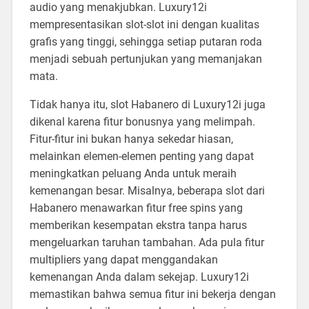
audio yang menakjubkan. Luxury12i
mempresentasikan slot-slot ini dengan kualitas
grafis yang tinggi, sehingga setiap putaran roda
menjadi sebuah pertunjukan yang memanjakan
mata.
Tidak hanya itu, slot Habanero di Luxury12i juga
dikenal karena fitur bonusnya yang melimpah.
Fitur-fitur ini bukan hanya sekedar hiasan,
melainkan elemen-elemen penting yang dapat
meningkatkan peluang Anda untuk meraih
kemenangan besar. Misalnya, beberapa slot dari
Habanero menawarkan fitur free spins yang
memberikan kesempatan ekstra tanpa harus
mengeluarkan taruhan tambahan. Ada pula fitur
multipliers yang dapat menggandakan
kemenangan Anda dalam sekejap. Luxury12i
memastikan bahwa semua fitur ini bekerja dengan