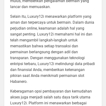
mulus, memberikan pengalaman bermain yang
lancar dan memuaskan.
Selain itu, Luxury12i menawarkan platform yang
aman dan terpercaya untuk bermain. Dalam dunia
perjudian online, keamanan adalah hal yang
sangat penting. Luxury12i memahami hal ini dan
telah mengambil langkah-langkah untuk
memastikan bahwa setiap transaksi dan
permainan berlangsung dengan adil dan
transparan. Dengan menggunakan teknologi
enkripsi terbaru, Luxury12i melindungi data pribadi
dan finansial Anda, memberikan ketenangan
pikiran saat Anda menikmati permainan slot
Habanero.
Keberagaman opsi pembayaran dan kemudahan
akses juga menjadi salah satu daya tarik utama
Luxury12i. Platform ini menawarkan berbagai