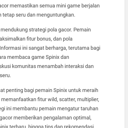
 gacor memastikan semua mini game berjalan
 tetap seru dan menguntungkan.
a mendukung strategi pola gacor. Pemain
ksimalkan fitur bonus, dan pola
formasi ini sangat berharga, terutama bagi
ara membaca game Spinix dan
kusi komunitas menambah interaksi dan
seru.
at penting bagi pemain Spinix untuk meraih
manfaatkan fitur wild, scatter, multiplier,
ategi ini membantu pemain mengatur taruhan
us gacor memberikan pengalaman optimal,
pinix terbaru, hingga tips dan rekomendasi