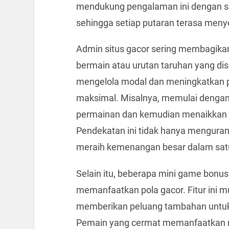
mendukung pengalaman ini dengan ser
sehingga setiap putaran terasa meny
Admin situs gacor sering membagikan
bermain atau urutan taruhan yang di
mengelola modal dan meningkatkan
maksimal. Misalnya, memulai dengan
permainan dan kemudian menaikkan 
Pendekatan ini tidak hanya mengurang
meraih kemenangan besar dalam satu
Selain itu, beberapa mini game bonus
memanfaatkan pola gacor. Fitur ini m
memberikan peluang tambahan untu
Pemain yang cermat memanfaatkan m