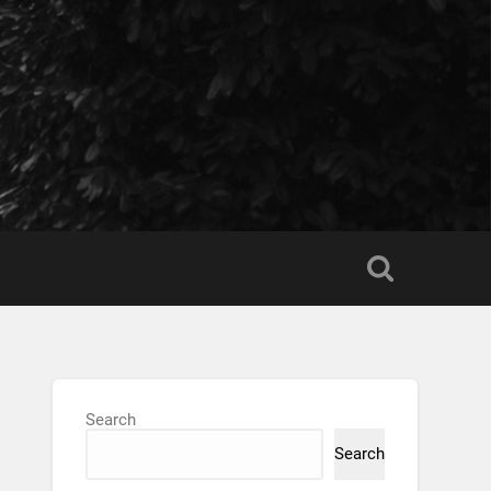
Search
Search