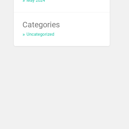
May 2024
Categories
Uncategorized