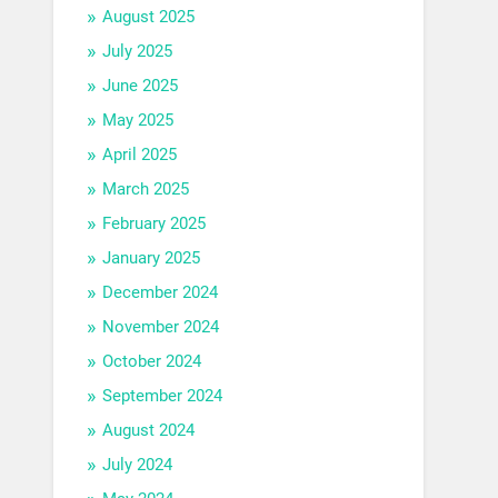
August 2025
July 2025
June 2025
May 2025
April 2025
March 2025
February 2025
January 2025
December 2024
November 2024
October 2024
September 2024
August 2024
July 2024