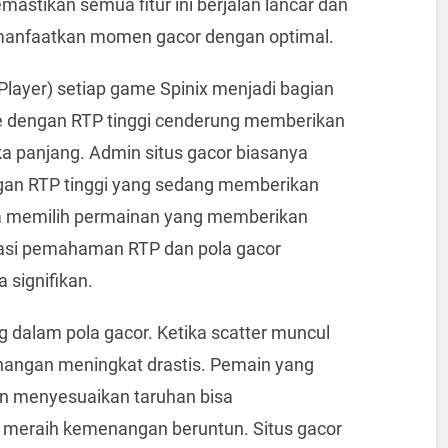
astikan semua fitur ini berjalan lancar dan
emanfaatkan momen gacor dengan optimal.
Player) setiap game Spinix menjadi bagian
ame dengan RTP tinggi cenderung memberikan
a panjang. Admin situs gacor biasanya
an RTP tinggi yang sedang memberikan
sa memilih permainan yang memberikan
asi pemahaman RTP dan pola gacor
 signifikan.
g dalam pola gacor. Ketika scatter muncul
nangan meningkat drastis. Pemain yang
n menyesuaikan taruhan bisa
meraih kemenangan beruntun. Situs gacor