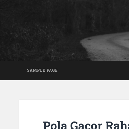
SAMPLE PAGE
Pola Gacor Rah