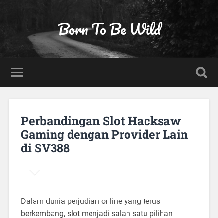
Born To Be Wild
Perbandingan Slot Hacksaw
Gaming dengan Provider Lain
di SV388
Dalam dunia perjudian online yang terus
berkembang, slot menjadi salah satu pilihan