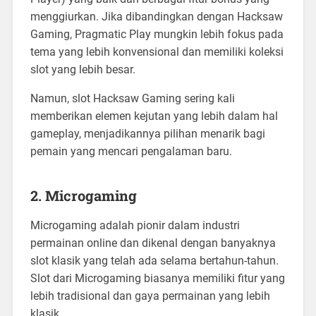
menggiurkan. Jika dibandingkan dengan Hacksaw
Gaming, Pragmatic Play mungkin lebih fokus pada
tema yang lebih konvensional dan memiliki koleksi
slot yang lebih besar.
Namun, slot Hacksaw Gaming sering kali
memberikan elemen kejutan yang lebih dalam hal
gameplay, menjadikannya pilihan menarik bagi
pemain yang mencari pengalaman baru.
2.
Microgaming
Microgaming adalah pionir dalam industri
permainan online dan dikenal dengan banyaknya
slot klasik yang telah ada selama bertahun-tahun.
Slot dari Microgaming biasanya memiliki fitur yang
lebih tradisional dan gaya permainan yang lebih
klasik.