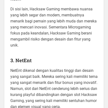
Di sisi lain, Hacksaw Gaming membawa nuansa
yang lebih segar dan modern, membuatnya
menarik bagi pemain yang lebih muda dan mereka
yang mencari inovasi. Sementara Microgaming
fokus pada keandalan, Hacksaw Gaming berani
mengambil risiko dengan desain dan fitur yang
unik.
3.
NetEnt
NetEnt dikenal dengan kualitas tinggi dan desain
yang sangat baik. Mereka sering kali memiliki tema
yang sangat menarik dan fitur bonus yang inovatif.
Namun, slot dari NetEnt cenderung lebih serius dan
kurang playful dibandingkan dengan slot Hacksaw
Gaming, yang sering kali memiliki sentuhan humor
dan elemen visual yang ceria.