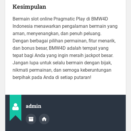
Kesimpulan
Bermain slot online Pragmatic Play di BMW4D
Indonesia menawarkan pengalaman bermain yang
aman, menyenangkan, dan penuh peluang.
Dengan berbagai pilihan permainan, fitur menarik,
dan bonus besar, BMW4D adalah tempat yang
tepat bagi Anda yang ingin meraih jackpot besar.
Jangan lupa untuk selalu bermain dengan bijak,
nikmati permainan, dan semoga keberuntungan
berpihak pada Anda di setiap putaran!
admin