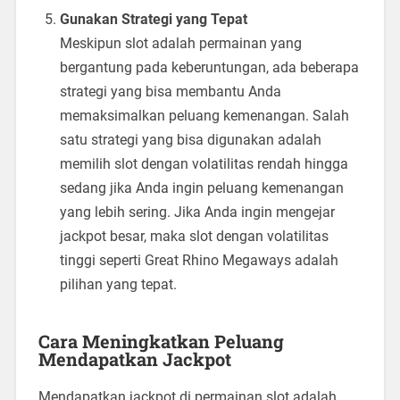
Gunakan Strategi yang Tepat
Meskipun slot adalah permainan yang
bergantung pada keberuntungan, ada beberapa
strategi yang bisa membantu Anda
memaksimalkan peluang kemenangan. Salah
satu strategi yang bisa digunakan adalah
memilih slot dengan volatilitas rendah hingga
sedang jika Anda ingin peluang kemenangan
yang lebih sering. Jika Anda ingin mengejar
jackpot besar, maka slot dengan volatilitas
tinggi seperti Great Rhino Megaways adalah
pilihan yang tepat.
Cara Meningkatkan Peluang
Mendapatkan Jackpot
Mendapatkan jackpot di permainan slot adalah