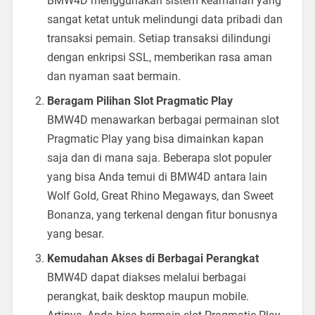
BMW4D menggunakan sistem keamanan yang
sangat ketat untuk melindungi data pribadi dan
transaksi pemain. Setiap transaksi dilindungi
dengan enkripsi SSL, memberikan rasa aman
dan nyaman saat bermain.
Beragam Pilihan Slot Pragmatic Play
BMW4D menawarkan berbagai permainan slot
Pragmatic Play yang bisa dimainkan kapan
saja dan di mana saja. Beberapa slot populer
yang bisa Anda temui di BMW4D antara lain
Wolf Gold, Great Rhino Megaways, dan Sweet
Bonanza, yang terkenal dengan fitur bonusnya
yang besar.
Kemudahan Akses di Berbagai Perangkat
BMW4D dapat diakses melalui berbagai
perangkat, baik desktop maupun mobile.