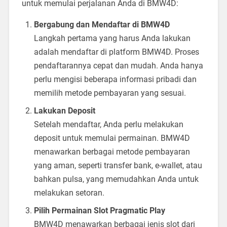
untuk memulai perjalanan Anda di BMW4D:
Bergabung dan Mendaftar di BMW4D
Langkah pertama yang harus Anda lakukan
adalah mendaftar di platform BMW4D. Proses
pendaftarannya cepat dan mudah. Anda hanya
perlu mengisi beberapa informasi pribadi dan
memilih metode pembayaran yang sesuai.
Lakukan Deposit
Setelah mendaftar, Anda perlu melakukan
deposit untuk memulai permainan. BMW4D
menawarkan berbagai metode pembayaran
yang aman, seperti transfer bank, e-wallet, atau
bahkan pulsa, yang memudahkan Anda untuk
melakukan setoran.
Pilih Permainan Slot Pragmatic Play
BMW4D menawarkan berbagai jenis slot dari