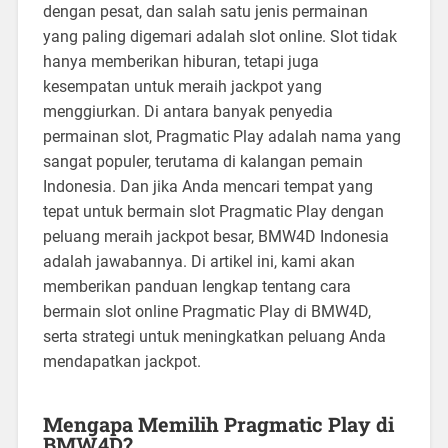
dengan pesat, dan salah satu jenis permainan
yang paling digemari adalah slot online. Slot tidak
hanya memberikan hiburan, tetapi juga
kesempatan untuk meraih jackpot yang
menggiurkan. Di antara banyak penyedia
permainan slot, Pragmatic Play adalah nama yang
sangat populer, terutama di kalangan pemain
Indonesia. Dan jika Anda mencari tempat yang
tepat untuk bermain slot Pragmatic Play dengan
peluang meraih jackpot besar, BMW4D Indonesia
adalah jawabannya. Di artikel ini, kami akan
memberikan panduan lengkap tentang cara
bermain slot online Pragmatic Play di BMW4D,
serta strategi untuk meningkatkan peluang Anda
mendapatkan jackpot.
Mengapa Memilih Pragmatic Play di
BMW4D?