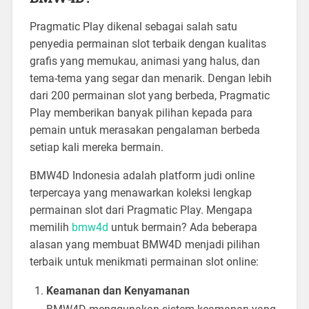
Pragmatic Play dikenal sebagai salah satu
penyedia permainan slot terbaik dengan kualitas
grafis yang memukau, animasi yang halus, dan
tema-tema yang segar dan menarik. Dengan lebih
dari 200 permainan slot yang berbeda, Pragmatic
Play memberikan banyak pilihan kepada para
pemain untuk merasakan pengalaman berbeda
setiap kali mereka bermain.
BMW4D Indonesia adalah platform judi online
terpercaya yang menawarkan koleksi lengkap
permainan slot dari Pragmatic Play. Mengapa
memilih
bmw4d
untuk bermain? Ada beberapa
alasan yang membuat BMW4D menjadi pilihan
terbaik untuk menikmati permainan slot online:
Keamanan dan Kenyamanan