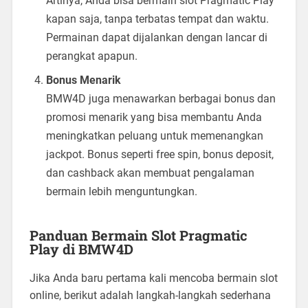
Artinya, Anda bisa bermain slot Pragmatic Play
kapan saja, tanpa terbatas tempat dan waktu.
Permainan dapat dijalankan dengan lancar di
perangkat apapun.
Bonus Menarik
BMW4D juga menawarkan berbagai bonus dan
promosi menarik yang bisa membantu Anda
meningkatkan peluang untuk memenangkan
jackpot. Bonus seperti free spin, bonus deposit,
dan cashback akan membuat pengalaman
bermain lebih menguntungkan.
Panduan Bermain Slot Pragmatic
Play di BMW4D
Jika Anda baru pertama kali mencoba bermain slot
online, berikut adalah langkah-langkah sederhana