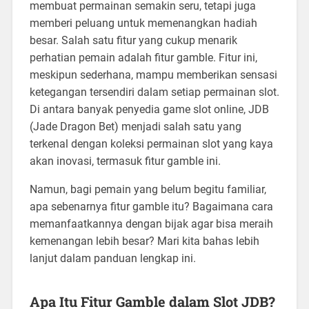
membuat permainan semakin seru, tetapi juga
memberi peluang untuk memenangkan hadiah
besar. Salah satu fitur yang cukup menarik
perhatian pemain adalah fitur gamble. Fitur ini,
meskipun sederhana, mampu memberikan sensasi
ketegangan tersendiri dalam setiap permainan slot.
Di antara banyak penyedia game slot online, JDB
(Jade Dragon Bet) menjadi salah satu yang
terkenal dengan koleksi permainan slot yang kaya
akan inovasi, termasuk fitur gamble ini.
Namun, bagi pemain yang belum begitu familiar,
apa sebenarnya fitur gamble itu? Bagaimana cara
memanfaatkannya dengan bijak agar bisa meraih
kemenangan lebih besar? Mari kita bahas lebih
lanjut dalam panduan lengkap ini.
Apa Itu Fitur Gamble dalam Slot JDB?