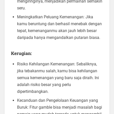
mengiringinya, menjadikan permainan semakin
seru.
Meningkatkan Peluang Kemenangan: Jika
kamu beruntung dan berhasil menebak dengan
tepat, kemenanganmu akan jauh lebih besar
daripada hanya mengandalkan putaran biasa.
Kerugian:
Risiko Kehilangan Kemenangan: Sebaliknya,
jika tebakanmu salah, kamu bisa kehilangan
semua kemenangan yang baru saja diraih. Ini
adalah risiko besar yang perlu
dipertimbangkan.
Kecanduan dan Pengelolaan Keuangan yang
Buruk: Fitur gamble bisa menjadi masalah bagi