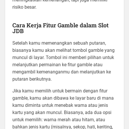
risiko besar.
Cara Kerja Fitur Gamble dalam Slot
JDB
Setelah kamu memenangkan sebuah putaran,
biasanya kamu akan melihat tombol gamble yang
muncul di layar. Tombol ini memberi pilihan untuk
melanjutkan permainan ke fitur gamble atau
mengambil kemenanganmu dan melanjutkan ke
putaran berikutnya.
Jika kamu memilih untuk bermain dengan fitur
gamble, kamu akan dibawa ke layar baru di mana
kamu diminta untuk menebak warna atau jenis
kartu yang akan muncul. Biasanya, ada dua opsi
untuk memilih: warna merah atau hitam, atau
bahkan jenis kartu (misalnya, sekop, hati, keriting,