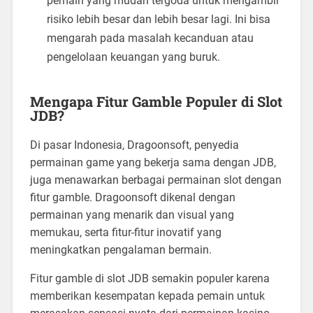
pemain yang mudah tergoda untuk mengambil
risiko lebih besar dan lebih besar lagi. Ini bisa
mengarah pada masalah kecanduan atau
pengelolaan keuangan yang buruk.
Mengapa Fitur Gamble Populer di Slot
JDB?
Di pasar Indonesia, Dragoonsoft, penyedia
permainan game yang bekerja sama dengan JDB,
juga menawarkan berbagai permainan slot dengan
fitur gamble. Dragoonsoft dikenal dengan
permainan yang menarik dan visual yang
memukau, serta fitur-fitur inovatif yang
meningkatkan pengalaman bermain.
Fitur gamble di slot JDB semakin populer karena
memberikan kesempatan kepada pemain untuk