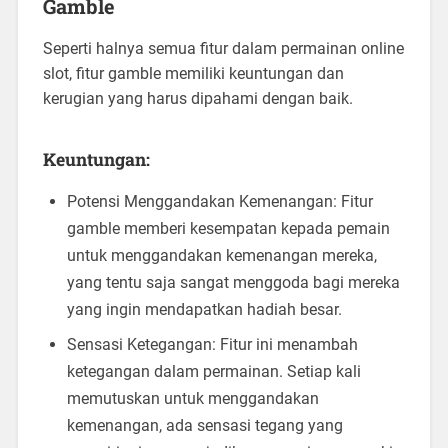
Gamble
Seperti halnya semua fitur dalam permainan online
slot, fitur gamble memiliki keuntungan dan
kerugian yang harus dipahami dengan baik.
Keuntungan:
Potensi Menggandakan Kemenangan: Fitur
gamble memberi kesempatan kepada pemain
untuk menggandakan kemenangan mereka,
yang tentu saja sangat menggoda bagi mereka
yang ingin mendapatkan hadiah besar.
Sensasi Ketegangan: Fitur ini menambah
ketegangan dalam permainan. Setiap kali
memutuskan untuk menggandakan
kemenangan, ada sensasi tegang yang