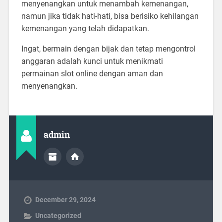
menyenangkan untuk menambah kemenangan,
namun jika tidak hati-hati, bisa berisiko kehilangan
kemenangan yang telah didapatkan.
Ingat, bermain dengan bijak dan tetap mengontrol
anggaran adalah kunci untuk menikmati
permainan slot online dengan aman dan
menyenangkan.
admin
December 29, 2024
Uncategorized