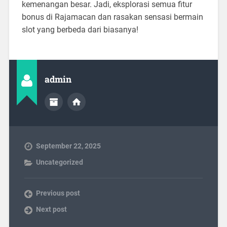
kemenangan besar. Jadi, eksplorasi semua fitur
bonus di Rajamacan dan rasakan sensasi bermain
slot yang berbeda dari biasanya!
admin
September 22, 2025
Uncategorized
Previous post
Next post