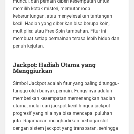
muncul, dan pemain diberi kesempatan untuk
memilih kotak misteri, memutar roda
keberuntungan, atau menyelesaikan tantangan
kecil. Hadiah yang diberikan bisa berupa koin,
multiplier, atau Free Spin tambahan. Fitur ini
membuat setiap permainan terasa lebih hidup dan
penuh kejutan.
Jackpot: Hadiah Utama yang
Menggiurkan
Simbol Jackpot adalah fitur yang paling ditunggu-
tunggu oleh banyak pemain. Fungsinya adalah
memberikan kesempatan memenangkan hadiah
utama, mulai dari jackpot kecil hingga jackpot
progresif yang nilainya bisa mencapai puluhan
juta. Rajamacan menghadirkan berbagai slot
dengan sistem jackpot yang transparan, sehingga