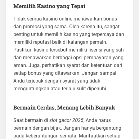
Memilih Kasino yang Tepat
Tidak semua kasino online menawarkan bonus
dan promosi yang sama. Oleh karena itu, sangat
penting untuk memilih kasino yang terpercaya dan
memiliki reputasi baik di kalangan pemain.
Pastikan kasino tersebut memiliki lisensi yang sah
dan menawarkan berbagai opsi pembayaran yang
aman. Juga, perhatikan syarat dan ketentuan dari
setiap bonus yang ditawarkan. Jangan sampai
Anda terjebak dengan syarat yang tidak
menguntungkan atau terlalu sulit dipenuhi.
Bermain Cerdas, Menang Lebih Banyak
Saat bermain di
slot gacor 2025
, Anda harus
bermain dengan bijak. Jangan hanya bergantung
pada keberuntungan semata. Manfaatkan setiap