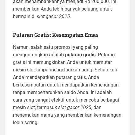
akan menambahkannya menjadi Rp 200.000. Ini
memberikan Anda lebih banyak peluang untuk
bermain di
slot gacor 2025
.
Putaran Gratis: Kesempatan Emas
Namun, salah satu promosi yang paling
menguntungkan adalah
putaran gratis
. Putaran
gratis ini memungkinkan Anda untuk memutar
mesin slot tanpa mengeluarkan uang. Setiap kali
Anda mendapatkan putaran gratis, Anda
berkesempatan untuk mendapatkan kemenangan
tanpa mempertaruhkan saldo Anda. Ini adalah
cara yang sangat efektif untuk mencoba berbagai
mesin slot, termasuk
slot gacor 2025
, dan
menemukan mana yang memberikan kemenangan
lebih sering.