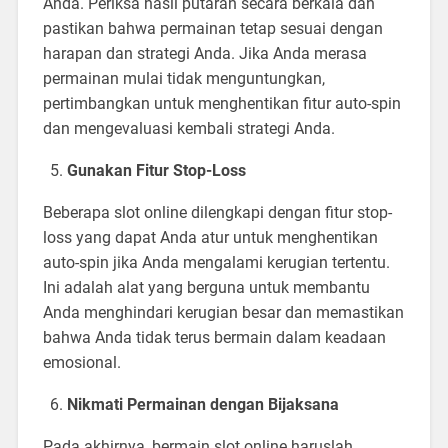
Anda. Periksa hasil putaran secara berkala dan
pastikan bahwa permainan tetap sesuai dengan
harapan dan strategi Anda. Jika Anda merasa
permainan mulai tidak menguntungkan,
pertimbangkan untuk menghentikan fitur auto-spin
dan mengevaluasi kembali strategi Anda.
Gunakan Fitur Stop-Loss
Beberapa slot online dilengkapi dengan fitur stop-
loss yang dapat Anda atur untuk menghentikan
auto-spin jika Anda mengalami kerugian tertentu.
Ini adalah alat yang berguna untuk membantu
Anda menghindari kerugian besar dan memastikan
bahwa Anda tidak terus bermain dalam keadaan
emosional.
Nikmati Permainan dengan Bijaksana
Pada akhirnya, bermain slot online haruslah