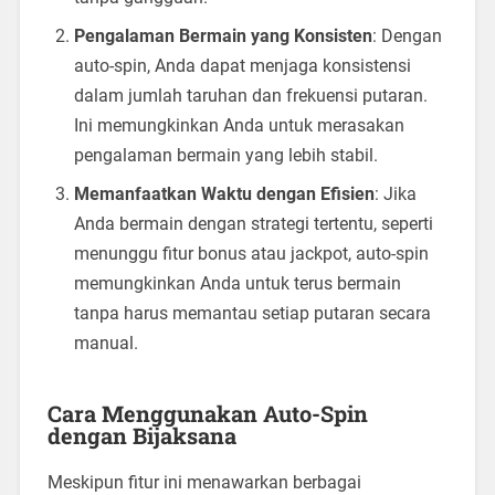
Pengalaman Bermain yang Konsisten
: Dengan
auto-spin, Anda dapat menjaga konsistensi
dalam jumlah taruhan dan frekuensi putaran.
Ini memungkinkan Anda untuk merasakan
pengalaman bermain yang lebih stabil.
Memanfaatkan Waktu dengan Efisien
: Jika
Anda bermain dengan strategi tertentu, seperti
menunggu fitur bonus atau jackpot, auto-spin
memungkinkan Anda untuk terus bermain
tanpa harus memantau setiap putaran secara
manual.
Cara Menggunakan Auto-Spin
dengan Bijaksana
Meskipun fitur ini menawarkan berbagai