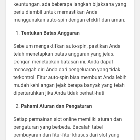
keuntungan, ada beberapa langkah bijaksana yang
perlu diambil untuk memastikan Anda
menggunakan auto-spin dengan efektif dan aman:
Tentukan Batas Anggaran
Sebelum mengaktifkan auto-spin, pastikan Anda
telah menetapkan batas anggaran yang jelas.
Dengan menetapkan batasan ini, Anda dapat
mencegah diri Anda dari pengeluaran yang tidak
terkontrol. Fitur auto-spin bisa membuat Anda lebih
mudah kehilangan jejak berapa banyak yang telah
dipertaruhkan jika Anda tidak berhati-hati.
Pahami Aturan dan Pengaturan
Setiap permainan slot online memiliki aturan dan
pengaturan yang berbeda. Bacalah tabel
pembayaran dan fitur-fitur khusus dari slot yang