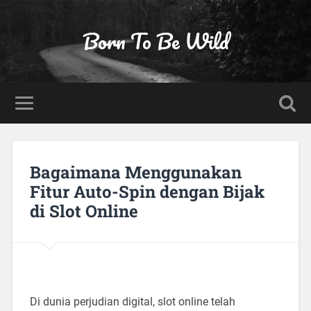
Born To Be Wild
Bagaimana Menggunakan
Fitur Auto-Spin dengan Bijak
di Slot Online
Di dunia perjudian digital, slot online telah