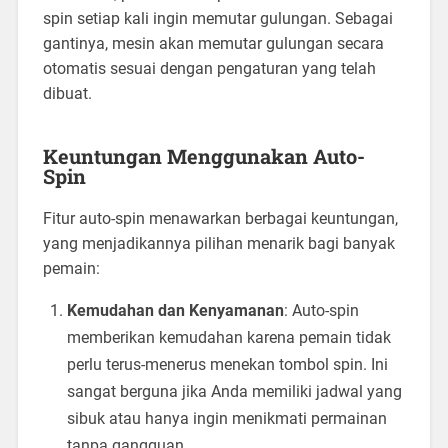
spin setiap kali ingin memutar gulungan. Sebagai
gantinya, mesin akan memutar gulungan secara
otomatis sesuai dengan pengaturan yang telah
dibuat.
Keuntungan Menggunakan Auto-
Spin
Fitur auto-spin menawarkan berbagai keuntungan,
yang menjadikannya pilihan menarik bagi banyak
pemain:
Kemudahan dan Kenyamanan
: Auto-spin
memberikan kemudahan karena pemain tidak
perlu terus-menerus menekan tombol spin. Ini
sangat berguna jika Anda memiliki jadwal yang
sibuk atau hanya ingin menikmati permainan
tanpa gangguan.