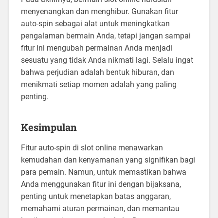
menyenangkan dan menghibur. Gunakan fitur
auto-spin sebagai alat untuk meningkatkan
pengalaman bermain Anda, tetapi jangan sampai
fitur ini mengubah permainan Anda menjadi
sesuatu yang tidak Anda nikmati lagi. Selalu ingat
bahwa perjudian adalah bentuk hiburan, dan
menikmati setiap momen adalah yang paling
penting.
Kesimpulan
Fitur auto-spin di slot online menawarkan
kemudahan dan kenyamanan yang signifikan bagi
para pemain. Namun, untuk memastikan bahwa
Anda menggunakan fitur ini dengan bijaksana,
penting untuk menetapkan batas anggaran,
memahami aturan permainan, dan memantau